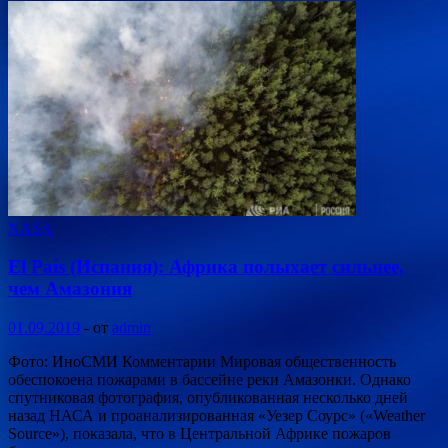
NASA
El País (Испания): Африка полыхает сильнее,
чем Амазония
01.09.2019
-
от
admin
Фото: ИноСМИ Комментарии Мировая общественность
обеспокоена пожарами в бассейне реки Амазонки. Однако
спутниковая фотография, опубликованная несколько дней
назад НАСА и проанализированная «Уезер Соурс» («Weather
Source»), показала, что в Центральной Африке пожаров