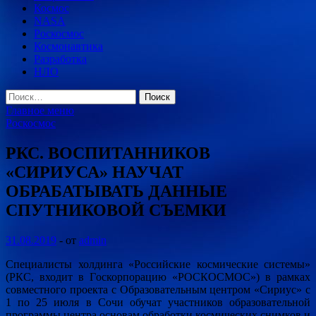
Космос
NASA
Роскосмос
Космонавтика
Разработка
НЛО
Найти:
Главное меню
Роскосмос
РКС. ВОСПИТАННИКОВ
«СИРИУСА» НАУЧАТ
ОБРАБАТЫВАТЬ ДАННЫЕ
СПУТНИКОВОЙ СЪЕМКИ
31.08.2019
-
от
admin
Специалисты холдинга «Российские космические системы»
(РКС, входит в Госкорпорацию «РОСКОСМОС») в рамках
совместного проекта с Образовательным центром «Сириус» с
1 по 25 июля в Сочи обучат участников образовательной
программы центра основам обработки
космических снимков и