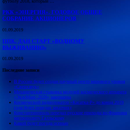
футболу 2018, который …
РКК «ЭНЕРГИЯ». ГОДОВОЕ ОБЩЕЕ
СОБРАНИЕ АКЦИОНЕРОВ
01.09.2019
ЦПК. ДАН СТАРТ «ВОДНОМУ
ВЫЖИВАНИЮ»
01.09.2019
Последние записи
В России будет создан научный центр мирового уровня
«Сверхзвук»
Механическая стыковка модулей космического аппарата
«ЭкзоМарс-2020» завершена
Космический радиолокатор «Касатка-Р» до конца 2019
года будет передан заказчику
Константинополь передал русские приходы во Франции
митрополиту Галльскому
Какой будет погода осенью