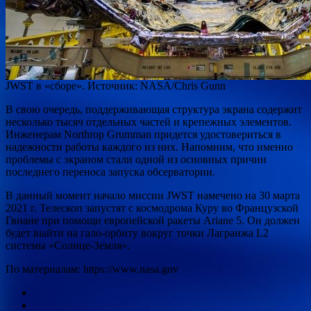
JWST в «сборе». Источник: NASA/Chris Gunn
В свою очередь, поддерживающая структура экрана содержит
несколько тысяч отдельных частей и крепежных элементов.
Инженерам Northrop Grumman придется удостовериться в
надежности работы каждого из них. Напомним, что именно
проблемы с экраном стали одной из основных причин
последнего переноса запуска обсерватории.
В данный момент начало миссии JWST намечено на 30 марта
2021 г. Телескоп запустят с космодрома Куру во Французской
Гвиане при помощи европейской ракеты Ariane 5. Он должен
будет выйти на гало-орбиту вокруг точки Лагранжа L2
системы «Солнце-Земля».
По материалам: https://www.nasa.gov