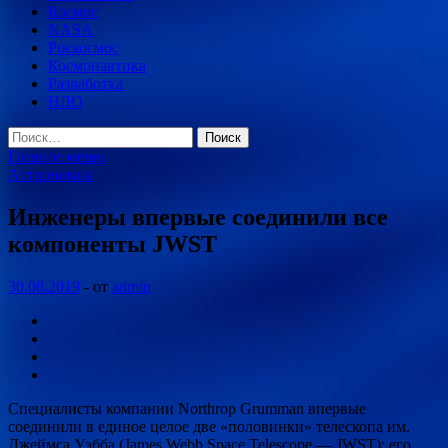
Космос
NASA
Роскосмос
Космонавтика
Разработка
НЛО
Найти:
Главное меню
Астрономия
Инженеры впервые соединили все
компоненты JWST
30.08.2019
-
от
admin
Специалисты компании Northrop Grumman впервые
соединили в единое целое две «половинки» телескопа им.
Джеймса Уэбба (James Webb Space Telescope — JWST): его