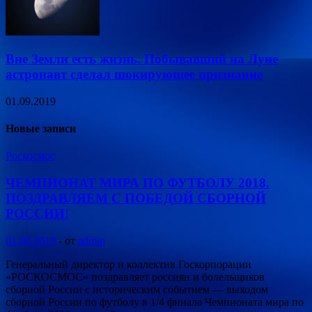
Вне Земли есть жизнь. Побывавший на Луне
астронавт сделал шокирующее признание
01.09.2019
Новые записи
Роскосмос
ЧЕМПИОНАТ МИРА ПО ФУТБОЛУ 2018.
ПОЗДРАВЛЯЕМ С ПОБЕДОЙ СБОРНОЙ
РОССИИ!
01.09.2019
-
от
admin
Генеральный директор и коллектив Госкорпорации
«РОСКОСМОС» поздравляет россиян и болельщиков
сборной России с историческим событием — выходом
сборной России по футболу в 1/4 финала Чемпионата мира по