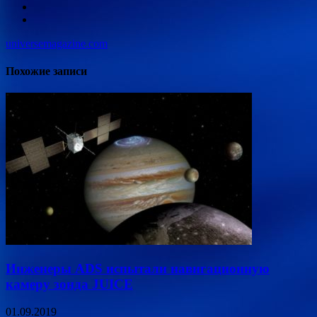
universemagazine.com
Похожие записи
Инженеры ADS испытали навигационную
камеру зонда JUICE
01.09.2019