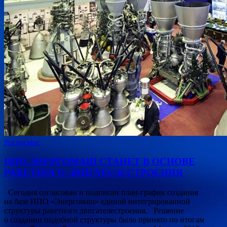
Роскосмос
НПО ЭНЕРГОМАШ СТАНЕТ В ОСНОВЕ
РАКЕТНОГО ДВИГАТЕЛЕСТРОЕНИЯ
Сегодня согласован и подписан план-график создания
на базе НПО «Энергомаш» единой интегрированной
структуры ракетного двигателестроения. Решение
о создании подобной структуры было принято по итогам