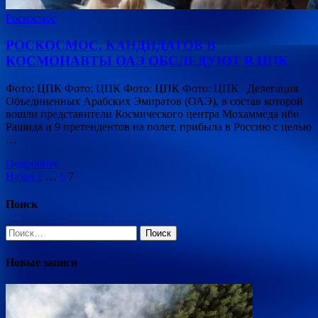
Роскосмос
РОСКОСМОС. КАНДИДАТОВ В
КОСМОНАВТЫ ОАЭ ОБСЛЕДУЮТ В ЦПК
Фото: ЦПК Фото: ЦПК Фото: ЦПК Фото: ЦПК Делегация
Объединенных Арабских Эмиратов (ОАЭ), в состав которой
вошли представители Космического центра Мохаммеда ибн
Рашида и 9 претендентов на полет, прибыла в Россию с целью
…
Подробнее
Пагинация
Назад
1
…
6
7
записей
Поиск
Найти:
Новые записи