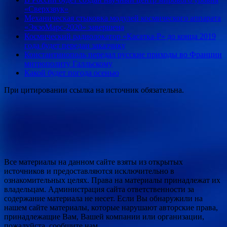
«Сверхзвук»
Механическая стыковка модулей космического аппарата
«ЭкзоМарс-2020» завершена
Космический радиолокатор «Касатка-Р» до конца 2019
года будет передан заказчику
Константинополь передал русские приходы во Франции
митрополиту Галльскому
Какой будет погода осенью
При цитировании ссылка на источник обязательна.
Все материалы на данном сайте взяты из открытых
источников и предоставляются исключительно в
ознакомительных целях. Права на материалы принадлежат их
владельцам. Администрация сайта ответственности за
содержание материала не несет. Если Вы обнаружили на
нашем сайте материалы, которые нарушают авторские права,
принадлежащие Вам, Вашей компании или организации,
пожалуйста, сообщите нам.