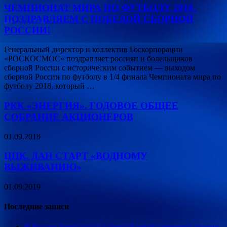
ЧЕМПИОНАТ МИРА ПО ФУТБОЛУ 2018.
ПОЗДРАВЛЯЕМ С ПОБЕДОЙ СБОРНОЙ
РОССИИ!
Генеральный директор и коллектив Госкорпорации
«РОСКОСМОС» поздравляет россиян и болельщиков
сборной России с историческим событием — выходом
сборной России по футболу в 1/4 финала Чемпионата мира по
футболу 2018, который …
РКК «ЭНЕРГИЯ». ГОДОВОЕ ОБЩЕЕ
СОБРАНИЕ АКЦИОНЕРОВ
01.09.2019
ЦПК. ДАН СТАРТ «ВОДНОМУ
ВЫЖИВАНИЮ»
01.09.2019
Последние записи
В России будет создан научный центр мирового уровня