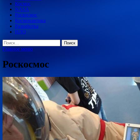
Космос
NASA
Роскосмос
Космонавтика
Разработка
НЛО
Найти:
Главное меню
Роскосмос